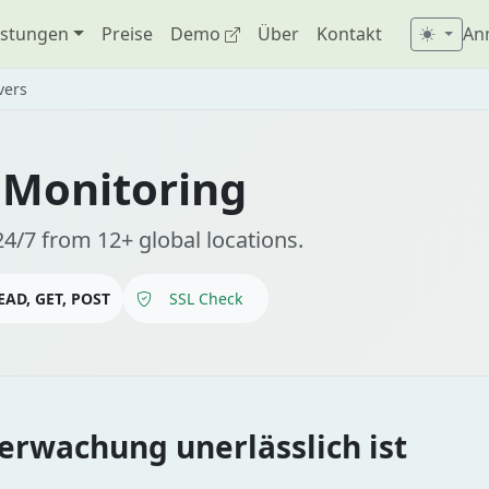
istungen
Preise
Demo
Über
Kontakt
An
vers
 Monitoring
4/7 from 12+ global locations.
EAD, GET, POST
SSL Check
rwachung unerlässlich ist