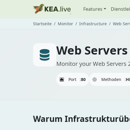
Features
Dienstle
Startseite
Monitor
Infrastructure
Web Ser
Web Servers
Monitor your Web Servers 2
Port
:
80
Methoden
:
H
Warum Infrastrukturübe