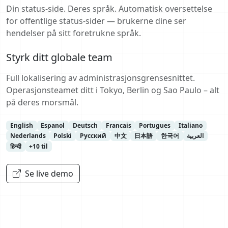
Din status-side. Deres språk. Automatisk oversettelse
for offentlige status-sider — brukerne dine ser
hendelser på sitt foretrukne språk.
Styrk ditt globale team
Full lokalisering av administrasjonsgrensesnittet.
Operasjonsteamet ditt i Tokyo, Berlin og Sao Paulo – alt
på deres morsmål.
English
Espanol
Deutsch
Francais
Portugues
Italiano
Nederlands
Polski
Русский
中文
日本語
한국어
العربية
हिन्दी
+10 til
Se live demo