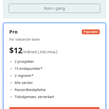
Kom i gang
Pro
Populære
For voksende team
$12
/måned (.inkl.mva.)
2 prosjekter
15 endepunkter*
2 regioner*
Alle varsler
Passordbeskyttelse
Tidsskjemaer, serverkart