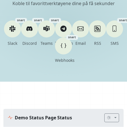
Koble til favorittverktøyene dine på få sekunder
snart
snart
snart
snart
snart
Slack
Discord
Teams
Telegram
Email
RSS
SMS
Webhooks
Demo Status Page Status