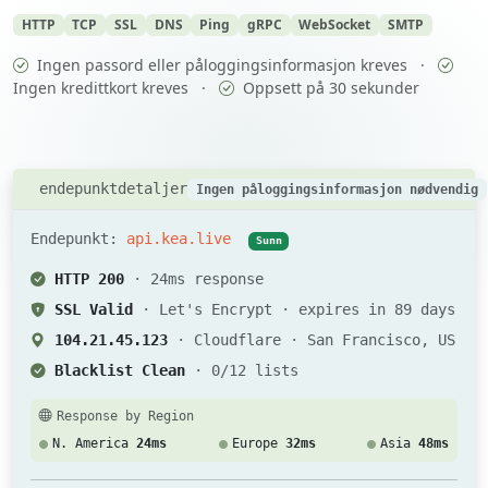
HTTP
TCP
SSL
DNS
Ping
gRPC
WebSocket
SMTP
Ingen passord eller påloggingsinformasjon kreves
·
Ingen kredittkort kreves
·
Oppsett på 30 sekunder
endepunktdetaljer
Ingen påloggingsinformasjon nødvendig
Endepunkt:
api.kea.live
Sunn
HTTP 200
· 24ms response
SSL Valid
· Let's Encrypt · expires in 89 days
104.21.45.123
· Cloudflare · San Francisco, US
Blacklist Clean
· 0/12 lists
Response by Region
N. America
24ms
Europe
32ms
Asia
48ms