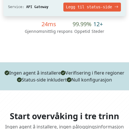
Legg til status-side
Service:
API Gateway
24ms
99.99%
12+
Gjennomsnittlig respons
Oppetid
Steder
Ingen agent å installere
Verifisering i flere regioner
Status-side inkludert
Null konfigurasjon
Start overvåking i tre trinn
Ingen agent å installere, ingen påloggingsinformasjon