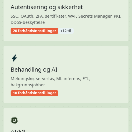
Autentisering og sikkerhet
SSO, OAuth, 2FA, sertifikater, WAF, Secrets Manager, PKI,
DDoS-beskyttelse
20 forhåndsinnstillinger
+12 til
Behandling og AI
Meldingskø, serverløs, ML-inferens, ETL,
bakgrunnsjobber
10 forhåndsinnstillinger
AI/ML