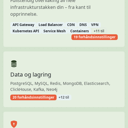
Fullstendig overvåking av hele
infrastrukturstakken din – fra kant til
opprinnelse.
API Gateway
Load Balancer
CDN
DNS
VPN
Kubernetes API
Service Mesh
Containers
+11 til
19 forhåndsinnstillinger
Data og lagring
PostgreSQL, MySQL, Redis, MongoDB, Elasticsearch,
ClickHouse, Kafka, Neo4j
20 forhåndsinnstillinger
+12 til