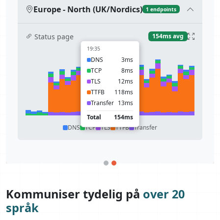
Europe - North (UK/Nordics)
1 endpoints
Status page
154ms avg
19:35
DNS
3ms
TCP
8ms
TLS
12ms
TTFB
118ms
Transfer
13ms
Total
154ms
DNS
TCP
TLS
TTFB
Transfer
Kommuniser tydelig på
over 20
språk