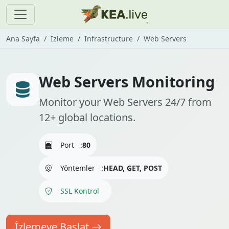
Ana Sayfa
İzleme
Infrastructure
Web Servers
Web Servers Monitoring
Monitor your Web Servers 24/7 from
12+ global locations.
Port
:
80
Yöntemler
:
HEAD, GET, POST
SSL Kontrol
İzlemeye Başlat