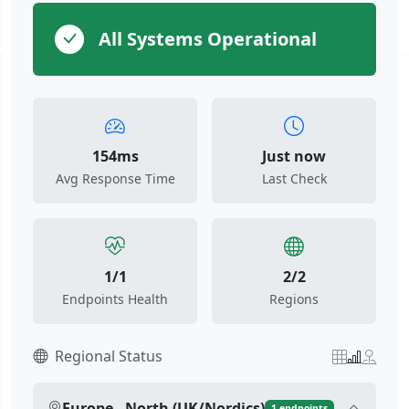
All Systems Operational
154ms
Just now
Avg Response Time
Last Check
1/1
2/2
Endpoints Health
Regions
Regional Status
Europe - North (UK/Nordics)
1 endpoints