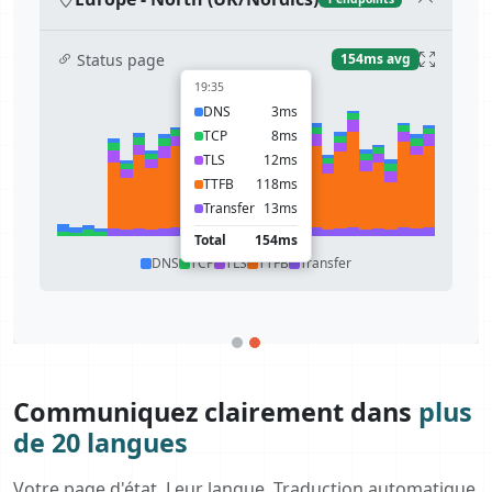
Status page
154ms avg
19:35
DNS
3ms
TCP
8ms
TLS
12ms
TTFB
118ms
Transfer
13ms
Total
154ms
DNS
TCP
TLS
TTFB
Transfer
Communiquez clairement dans
plus
de 20 langues
Votre page d'état. Leur langue. Traduction automatique