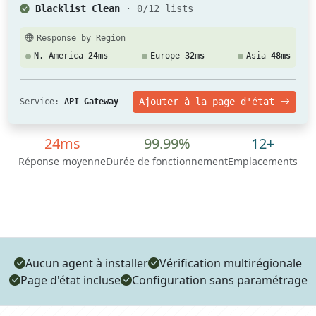
Blacklist Clean
· 0/12 lists
Response by Region
N. America
24ms
Europe
32ms
Asia
48ms
Ajouter à la page d'état
Service:
API Gateway
24ms
99.99%
12+
Réponse moyenne
Durée de fonctionnement
Emplacements
Aucun agent à installer
Vérification multirégionale
Page d'état incluse
Configuration sans paramétrage