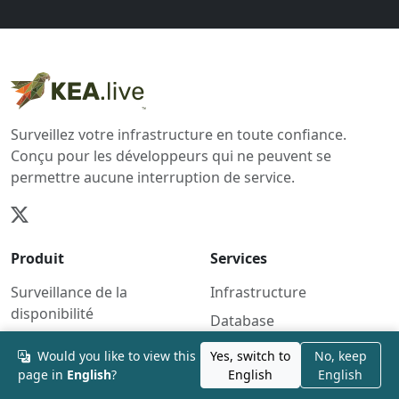
Surveillez votre infrastructure en toute confiance.
Conçu pour les développeurs qui ne peuvent se
permettre aucune interruption de service.
Produit
Services
Surveillance de la
Infrastructure
disponibilité
Database
Moniteur SSL
Security
Would you like to view this
Yes, switch to
No, keep
Tâches Cron
bientôt
page in
English
?
English
English
Monitoring