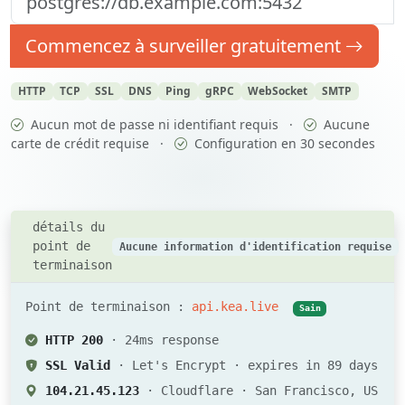
Commencez à surveiller gratuitement
HTTP
TCP
SSL
DNS
Ping
gRPC
WebSocket
SMTP
Aucun mot de passe ni identifiant requis
·
Aucune
carte de crédit requise
·
Configuration en 30 secondes
détails du
point de
Aucune information d'identification requise
terminaison
Point de terminaison :
api.kea.live
Sain
HTTP 200
· 24ms response
SSL Valid
· Let's Encrypt · expires in 89 days
104.21.45.123
· Cloudflare · San Francisco, US