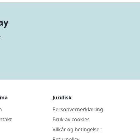
ay
.
rma
Juridisk
m
Personvernerklæring
ntakt
Bruk av cookies
Vilkår og betingelser
Returpolicy