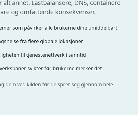
r alt annet. Lastbalansere, DNS, containere
elbare og omfattende konsekvenser.
mer som påvirker alle brukerne dine umiddelbart
helse fra flere globale lokasjoner
igheten til tjenestenettverk i sanntid
ttverksbaner svikter før brukerne merker det
ag dem ved kilden før de sprer seg gjennom hele