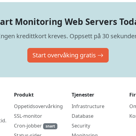
tart Monitoring Web Servers Tod
Ingen kredittkort kreves. Oppsett på 30 sekunder
Start overvåking gratis
Produkt
Tjenester
Fi
Oppetidsovervårking
Infrastructure
O
SSL-monitor
Database
Ko
id.
Cron-jobber
Security
snart
Monitoring
Status-sider