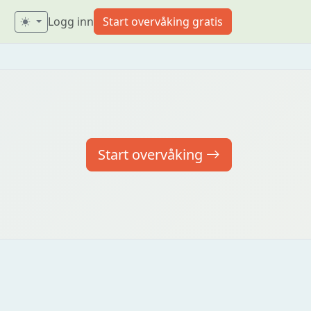
Logg inn
Start overvåking gratis
Start overvåking